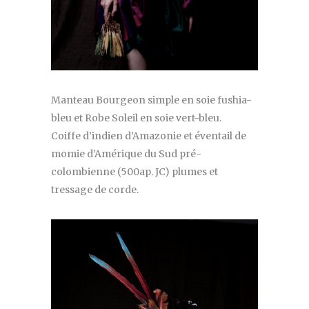
Manteau Bourgeon simple en soie fushia-
bleu et Robe Soleil en soie vert-bleu.
Coiffe d’indien d’Amazonie et éventail de
momie d’Amérique du Sud pré-
colombienne (500ap. JC) plumes et
tressage de corde.